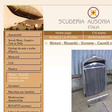
Home page
Chi siamo
Automobili
SCHIO E LA STORIA
RITROVAMENTI
Stivali Moto, Guanti e
::
Motori - Ricambi - Gomme - Carrelli 
Tute in Pelle
Orologi da auto e polso
d'Epoca
Motocicli
Cicli
Nautica
Motori - Ricambi -
Gomme - Carrelli
trasporto auto
Accessori
Macchine per bambini
Modernariato -
Automobilia
BUGATTI accessori
Libri e documenti cartacei