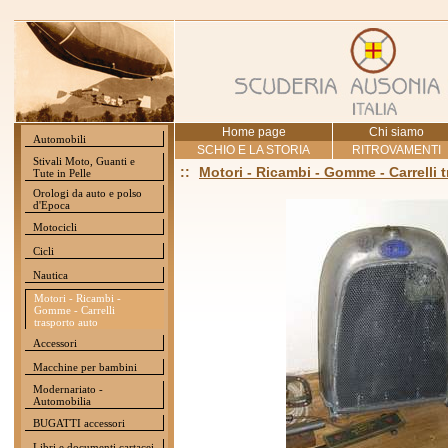
Home page
Chi siamo
Automobili
SCHIO E LA STORIA
RITROVAMENTI
Stivali Moto, Guanti e
::
Motori - Ricambi - Gomme - Carrelli 
Tute in Pelle
Orologi da auto e polso
d'Epoca
Motocicli
Cicli
Nautica
Motori - Ricambi -
Gomme - Carrelli
trasporto auto
Accessori
Macchine per bambini
Modernariato -
Automobilia
BUGATTI accessori
Libri e documenti cartacei