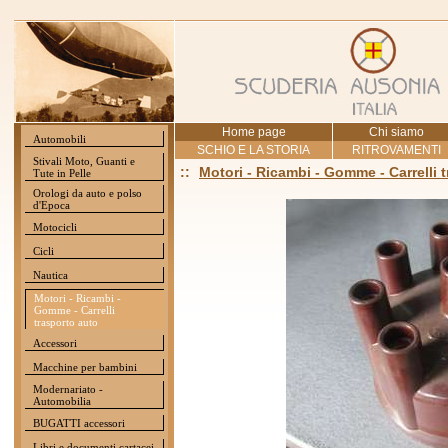
Home page
Chi siamo
Automobili
SCHIO E LA STORIA
RITROVAMENTI
Stivali Moto, Guanti e
::
Motori - Ricambi - Gomme - Carrelli 
Tute in Pelle
Orologi da auto e polso
d'Epoca
Motocicli
Cicli
Nautica
Motori - Ricambi -
Gomme - Carrelli
trasporto auto
Accessori
Macchine per bambini
Modernariato -
Automobilia
BUGATTI accessori
Libri e documenti cartacei