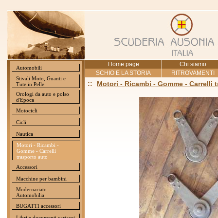
Home page
Chi siamo
Automobili
SCHIO E LA STORIA
RITROVAMENTI
Stivali Moto, Guanti e
::
Motori - Ricambi - Gomme - Carrelli 
Tute in Pelle
Orologi da auto e polso
d'Epoca
Motocicli
Cicli
Nautica
Motori - Ricambi -
Gomme - Carrelli
trasporto auto
Accessori
Macchine per bambini
Modernariato -
Automobilia
BUGATTI accessori
Libri e documenti cartacei