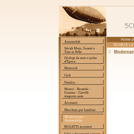
Home p
Automobili
SCHIO E LA
Stivali Moto, Guanti e
::
Modernari
Tute in Pelle
Orologi da auto e polso
d'Epoca
Motocicli
Cicli
Nautica
Motori - Ricambi -
Gomme - Carrelli
trasporto auto
Accessori
Macchine per bambini
Modernariato -
Automobilia
BUGATTI accessori
Libri e documenti cartacei