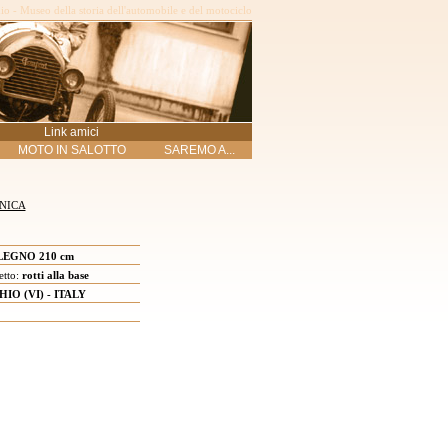
o - Museo della storia dell'automobile e del motociclo
Link amici
MOTO IN SALOTTO
SAREMO A...
NICA
LEGNO 210 cm
etto:
rotti alla base
HIO (VI) - ITALY