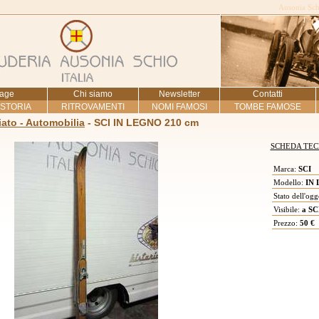
Ausonia Schi
age
Chi siamo
Newsletter
Contatti
 STORIA
RITROVAMENTI
NOMI FAMOSI
TOMBE FAMOSE
ato - Automobilia
- SCI IN LEGNO 210 cm
SCHEDA TEC
Marca:
SCI
Modello:
IN 
Stato dell'ogg
Visibile:
a SC
Prezzo:
50 €