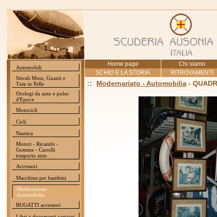
Home page
Chi siamo
Automobili
SCHIO E LA STORIA
RITROVAMENTI
Stivali Moto, Guanti e
::
Modernariato - Automobilia
- QUADRI
Tute in Pelle
Orologi da auto e polso
d'Epoca
Motocicli
Cicli
Nautica
Motori - Ricambi -
Gomme - Carrelli
trasporto auto
Accessori
Macchine per bambini
Modernariato -
Automobilia
BUGATTI accessori
Libri e documenti cartacei