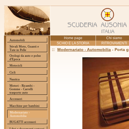
Home page
Chi siamo
Automobili
SCHIO E LA STORIA
RITROVAMENTI
Stivali Moto, Guanti e
::
Modernariato - Automobilia
- Porta g
Tute in Pelle
Orologi da auto e polso
d'Epoca
Motocicli
Cicli
Nautica
Motori - Ricambi -
Gomme - Carrelli
trasporto auto
Accessori
Macchine per bambini
Modernariato -
Automobilia
BUGATTI accessori
Libri e documenti cartacei