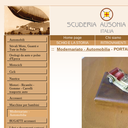
Home page
Chi siamo
Automobili
SCHIO E LA STORIA
RITROVAMENTI
Stivali Moto, Guanti e
::
Modernariato - Automobilia
- PORTA
Tute in Pelle
Orologi da auto e polso
d'Epoca
Motocicli
Cicli
Nautica
Motori - Ricambi -
Gomme - Carrelli
trasporto auto
Accessori
Macchine per bambini
Modernariato -
Automobilia
BUGATTI accessori
Libri e documenti cartacei