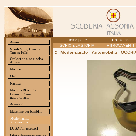
Home page
Chi siamo
Automobili
SCHIO E LA STORIA
RITROVAMENTI
Stivali Moto, Guanti e
::
Modernariato - Automobilia
- OCCHI
Tute in Pelle
Orologi da auto e polso
d'Epoca
Motocicli
Cicli
Nautica
Motori - Ricambi -
Gomme - Carrelli
trasporto auto
Accessori
Macchine per bambini
Modernariato -
Automobilia
BUGATTI accessori
Libri e documenti cartacei