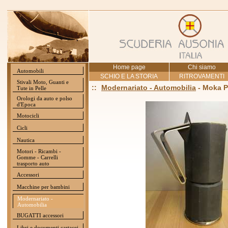
Home page
Chi siamo
Automobili
SCHIO E LA STORIA
RITROVAMENTI
Stivali Moto, Guanti e
::
Modernariato - Automobilia
- Moka 
Tute in Pelle
Orologi da auto e polso
d'Epoca
Motocicli
Cicli
Nautica
Motori - Ricambi -
Gomme - Carrelli
trasporto auto
Accessori
Macchine per bambini
Modernariato -
Automobilia
BUGATTI accessori
Libri e documenti cartacei