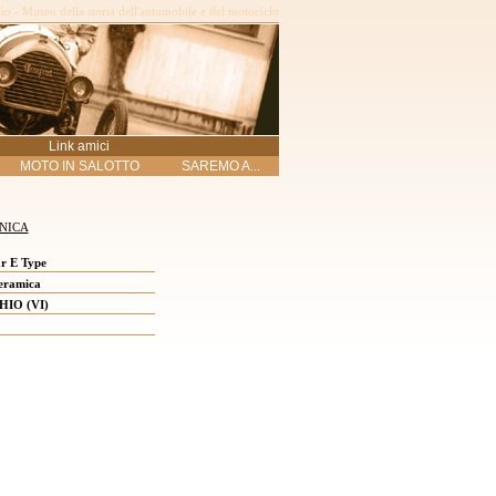
o - Museo della storia dell'automobile e del motociclo
Link amici
MOTO IN SALOTTO
SAREMO A...
NICA
r E Type
eramica
HIO (VI)