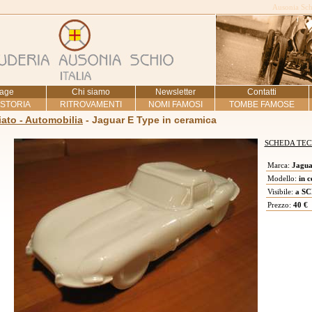
Ausonia Schi
age
Chi siamo
Newsletter
Contatti
 STORIA
RITROVAMENTI
NOMI FAMOSI
TOMBE FAMOSE
ato - Automobilia
- Jaguar E Type in ceramica
SCHEDA TEC
Marca:
Jagua
Modello:
in c
Visibile:
a SC
Prezzo:
40 €