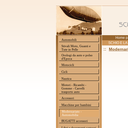
Home p
Automobili
SCHIO E LA
Stivali Moto, Guanti e
::
Modernari
Tute in Pelle
Orologi da auto e polso
d'Epoca
Motocicli
Cicli
Nautica
Motori - Ricambi -
Gomme - Carrelli
trasporto auto
Accessori
Macchine per bambini
Modernariato -
Automobilia
BUGATTI accessori
Libri e documenti cartacei