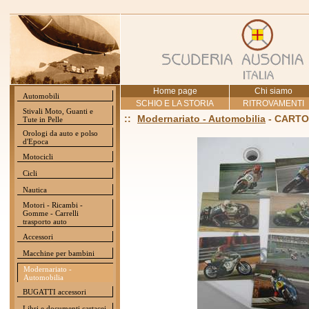
Home page
Chi siamo
Automobili
SCHIO E LA STORIA
RITROVAMENTI
Stivali Moto, Guanti e
::
Modernariato - Automobilia
- CARTO
Tute in Pelle
Orologi da auto e polso
d'Epoca
Motocicli
Cicli
Nautica
Motori - Ricambi -
Gomme - Carrelli
trasporto auto
Accessori
Macchine per bambini
Modernariato -
Automobilia
BUGATTI accessori
Libri e documenti cartacei