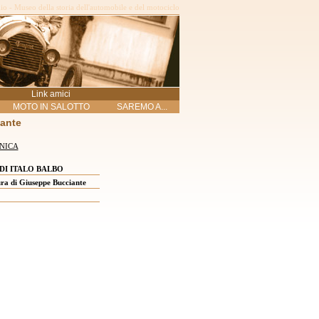
o - Museo della storia dell'automobile e del motociclo
Link amici
MOTO IN SALOTTO
SAREMO A...
iante
NICA
DI ITALO BALBO
ra di Giuseppe Bucciante