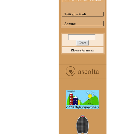
Libri e documenti cartacei
Tutti gli articoli
Annunci
Ricerca Avanzata