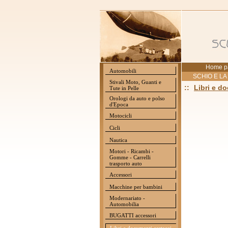
Home p
Automobili
SCHIO E LA
Stivali Moto, Guanti e
::
Libri e d
Tute in Pelle
Orologi da auto e polso
d'Epoca
Motocicli
Cicli
Nautica
Motori - Ricambi -
Gomme - Carrelli
trasporto auto
Accessori
Macchine per bambini
Modernariato -
Automobilia
BUGATTI accessori