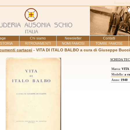
Ausonia Schi
age
Chi siamo
Newsletter
Contatti
 STORIA
RITROVAMENTI
NOMI FAMOSI
TOMBE FAMOSE
ocumenti cartacei
- VITA DI ITALO BALBO a cura di Giuseppe Bucc
SCHEDA TEC
Marca:
VITA 
Modello:
a cu
Anno:
1940