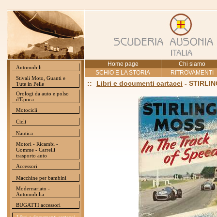
Home page
Chi siamo
Automobili
SCHIO E LA STORIA
RITROVAMENTI
Stivali Moto, Guanti e
::
Libri e documenti cartacei
- STIRLI
Tute in Pelle
Orologi da auto e polso
d'Epoca
Motocicli
Cicli
Nautica
Motori - Ricambi -
Gomme - Carrelli
trasporto auto
Accessori
Macchine per bambini
Modernariato -
Automobilia
BUGATTI accessori