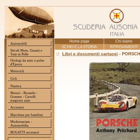
Home page
Chi siamo
Automobili
SCHIO E LA STORIA
RITROVAMENTI
Stivali Moto, Guanti e
::
Libri e documenti cartacei
- PORSCHE
Tute in Pelle
Orologi da auto e polso
d'Epoca
Motocicli
Cicli
Nautica
Motori - Ricambi -
Gomme - Carrelli
trasporto auto
Accessori
Macchine per bambini
Modernariato -
Automobilia
BUGATTI accessori