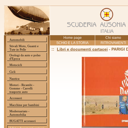
Home page
Chi siamo
Automobili
SCHIO E LA STORIA
RITROVAMENTI
Stivali Moto, Guanti e
::
Libri e documenti cartacei
- PARIGI 
Tute in Pelle
Orologi da auto e polso
d'Epoca
Motocicli
Cicli
Nautica
Motori - Ricambi -
Gomme - Carrelli
trasporto auto
Accessori
Macchine per bambini
Modernariato -
Automobilia
BUGATTI accessori