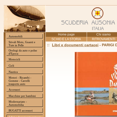
Home page
Chi siamo
Automobili
SCHIO E LA STORIA
RITROVAMENTI
Stivali Moto, Guanti e
::
Libri e documenti cartacei
- PARIGI 
Tute in Pelle
Orologi da auto e polso
d'Epoca
Motocicli
Cicli
Nautica
Motori - Ricambi -
Gomme - Carrelli
trasporto auto
Accessori
Macchine per bambini
Modernariato -
Automobilia
BUGATTI accessori