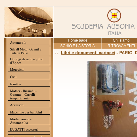
Home page
Chi siamo
Automobili
SCHIO E LA STORIA
RITROVAMENTI
Stivali Moto, Guanti e
::
Libri e documenti cartacei
- PARIGI 
Tute in Pelle
Orologi da auto e polso
d'Epoca
Motocicli
Cicli
Nautica
Motori - Ricambi -
Gomme - Carrelli
trasporto auto
Accessori
Macchine per bambini
Modernariato -
Automobilia
BUGATTI accessori