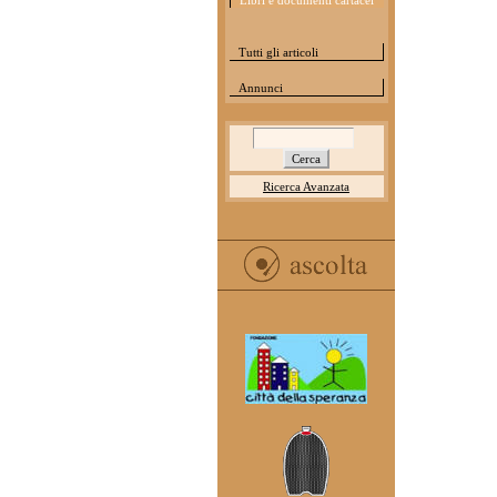
Libri e documenti cartacei
Tutti gli articoli
Annunci
Ricerca Avanzata