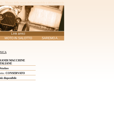
o - Museo della storia dell'automobile e del motociclo
Link amici
MOTO IN SALOTTO
SAREMO A...
NICA
RANDI MACCHINE
ITALIANE
ttobre
etto:
CONSERVATO
ù disponibile