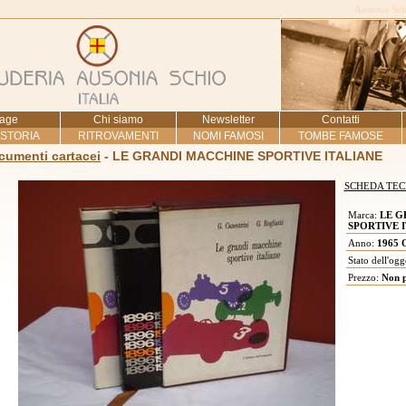
Ausonia Schi
age
Chi siamo
Newsletter
Contatti
 STORIA
RITROVAMENTI
NOMI FAMOSI
TOMBE FAMOSE
ocumenti cartacei
- LE GRANDI MACCHINE SPORTIVE ITALIANE
SCHEDA TEC
Marca:
LE G
SPORTIVE 
Anno:
1965 O
Stato dell'ogg
Prezzo:
Non pi