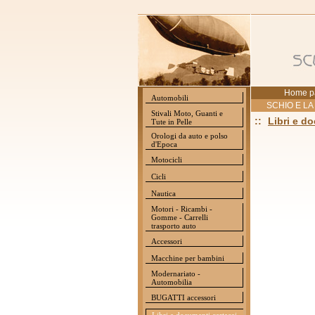
Home p
Automobili
SCHIO E LA
Stivali Moto, Guanti e
::
Libri e d
Tute in Pelle
Orologi da auto e polso
d'Epoca
Motocicli
Cicli
Nautica
Motori - Ricambi -
Gomme - Carrelli
trasporto auto
Accessori
Macchine per bambini
Modernariato -
Automobilia
BUGATTI accessori