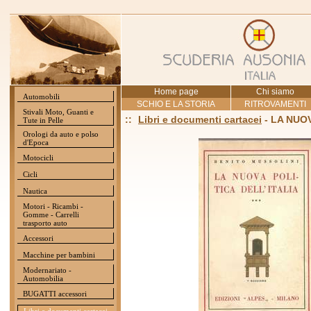
Home page
Chi siamo
Automobili
SCHIO E LA STORIA
RITROVAMENTI
Stivali Moto, Guanti e
::
Libri e documenti cartacei
- LA NUOV
Tute in Pelle
Orologi da auto e polso
d'Epoca
Motocicli
Cicli
Nautica
Motori - Ricambi -
Gomme - Carrelli
trasporto auto
Accessori
Macchine per bambini
Modernariato -
Automobilia
BUGATTI accessori