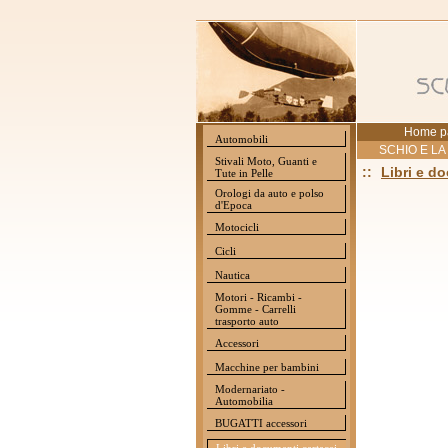
Home p
Automobili
SCHIO E LA
Stivali Moto, Guanti e
::
Libri e d
Tute in Pelle
Orologi da auto e polso
d'Epoca
Motocicli
Cicli
Nautica
Motori - Ricambi -
Gomme - Carrelli
trasporto auto
Accessori
Macchine per bambini
Modernariato -
Automobilia
BUGATTI accessori