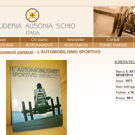
Ausonia Schi
age
Chi siamo
Newsletter
Contatti
 STORIA
RITROVAMENTI
NOMI FAMOSI
TOMBE FAMOSE
ocumenti cartacei
- L'AUTOMOBILISMO SPORTIVO
SCHEDA TEC
Marca:
L'AU
SPORTIVO
Anno:
1975
Stato dell'ogg
Visibile:
a SC
Prezzo:
90 €