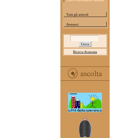
Libri e documenti cartacei
Tutti gli articoli
Annunci
Ricerca Avanzata