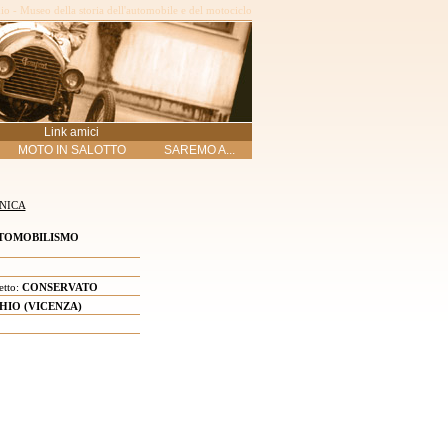
o - Museo della storia dell'automobile e del motociclo
Link amici
MOTO IN SALOTTO
SAREMO A...
NICA
TOMOBILISMO
etto:
CONSERVATO
HIO (VICENZA)