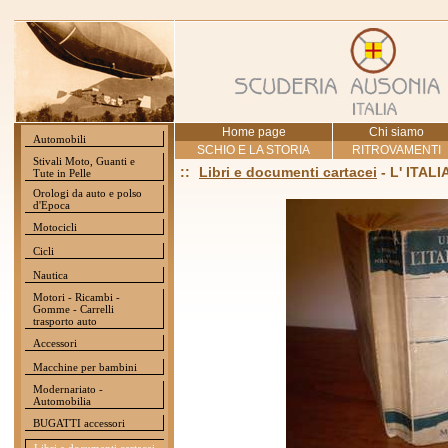
Home page
Chi siamo
Automobili
SCHIO E LA STORIA
RITROVAMENTI
Stivali Moto, Guanti e
::
Libri e documenti cartacei
- L' ITA
Tute in Pelle
Orologi da auto e polso
d'Epoca
Motocicli
Cicli
Nautica
Motori - Ricambi -
Gomme - Carrelli
trasporto auto
Accessori
Macchine per bambini
Modernariato -
Automobilia
BUGATTI accessori