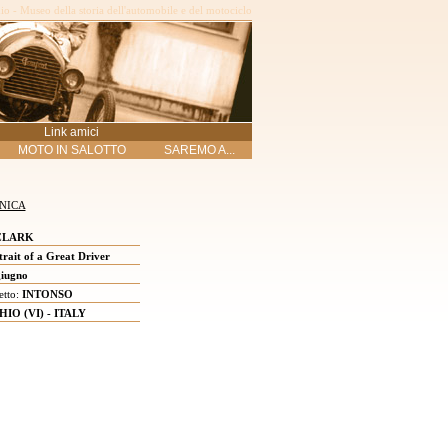
o - Museo della storia dell'automobile e del motociclo
Link amici
MOTO IN SALOTTO
SAREMO A...
NICA
CLARK
rait of a Great Driver
iugno
etto:
INTONSO
HIO (VI) - ITALY