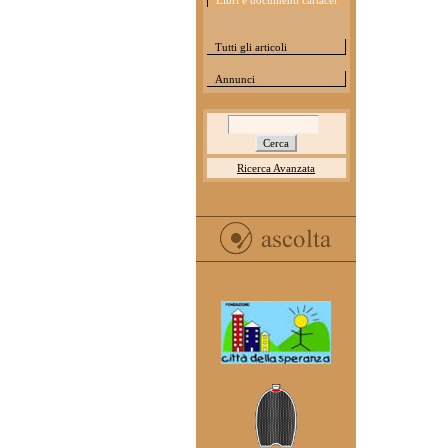
Libri e documenti cartacei
Tutti gli articoli
Annunci
Ricerca Avanzata