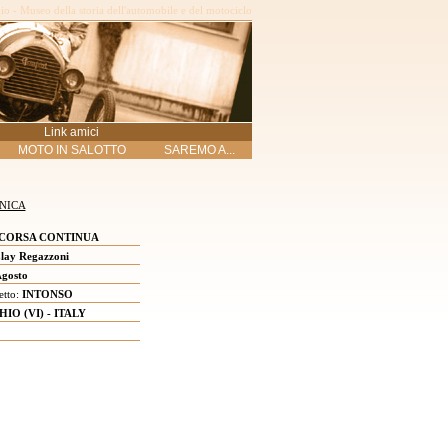
o - Museo della storia dell'automobile e del motociclo
Link amici
MOTO IN SALOTTO
SAREMO A...
NICA
 CORSA CONTINUA
lay Regazzoni
gosto
etto:
INTONSO
HIO (VI) - ITALY