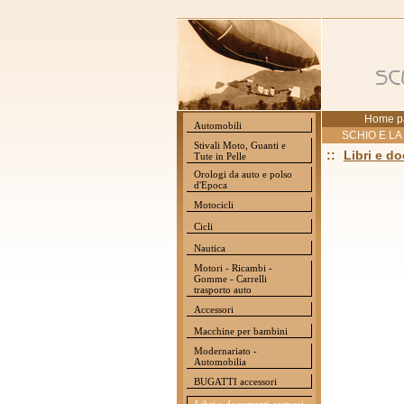
Home p
Automobili
SCHIO E LA
Stivali Moto, Guanti e
::
Libri e d
Tute in Pelle
Orologi da auto e polso
d'Epoca
Motocicli
Cicli
Nautica
Motori - Ricambi -
Gomme - Carrelli
trasporto auto
Accessori
Macchine per bambini
Modernariato -
Automobilia
BUGATTI accessori