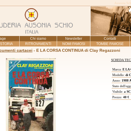
Ausonia Schi
age
Chi siamo
Newsletter
Contatti
 STORIA
RITROVAMENTI
NOMI FAMOSI
TOMBE FAMOSE
ocumenti cartacei
- E LA CORSA CONTINUA di Clay Regazzoni
SCHEDA TEC
Marca:
E LA
Modello:
di C
Anno:
1988 A
Stato dell'ogg
Visibile:
a SC
Prezzo:
40 €