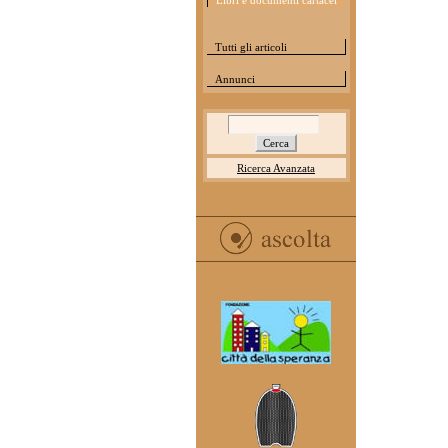
Libri e documenti cartacei
Tutti gli articoli
Annunci
Ricerca Avanzata