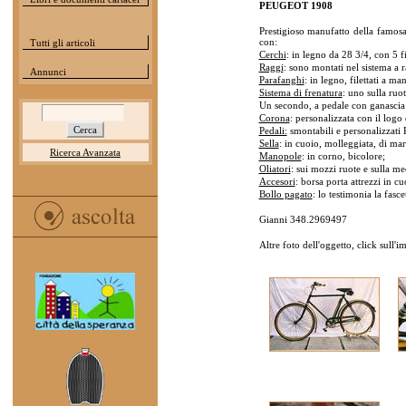
PEUGEOT 1908
Prestigioso manufatto della famosa
con:
Tutti gli articoli
Cerchi
: in legno da 28 3/4, con 5 f
Raggi
: sono montati nel sistema a r
Annunci
Parafanghi
: in legno, filettati a ma
Sistema di frenatura
: uno sulla ruo
Un secondo, a pedale con ganascia
Corona
: personalizzata con il log
Pedali:
smontabili e personalizzati 
Sella
: in cuoio, molleggiata, di m
Ricerca Avanzata
Manopole
: in corno, bicolore;
Oliatori
: sui mozzi ruote e sulla me
Accesori
: borsa porta attrezzi in 
Bollo pagato
: lo testimonia la fasc
Gianni 348.2969497
Altre foto dell'oggetto, click sull'