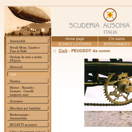
Home page
Chi siamo
Automobili
SCHIO E LA STORIA
RITROVAMENTI
Stivali Moto, Guanti e
::
Cicli
- PEUGEOT da uomo
Tute in Pelle
Orologi da auto e polso
d'Epoca
Motocicli
Cicli
Nautica
Motori - Ricambi -
Gomme - Carrelli
trasporto auto
Accessori
Macchine per bambini
Modernariato -
Automobilia
BUGATTI accessori
Libri e documenti cartacei