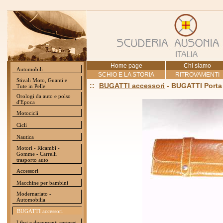
Home page
Chi siamo
Automobili
SCHIO E LA STORIA
RITROVAMENTI
Stivali Moto, Guanti e
::
BUGATTI accessori
- BUGATTI Porta 
Tute in Pelle
Orologi da auto e polso
d'Epoca
Motocicli
Cicli
Nautica
Motori - Ricambi -
Gomme - Carrelli
trasporto auto
Accessori
Macchine per bambini
Modernariato -
Automobilia
BUGATTI accessori
Libri e documenti cartacei