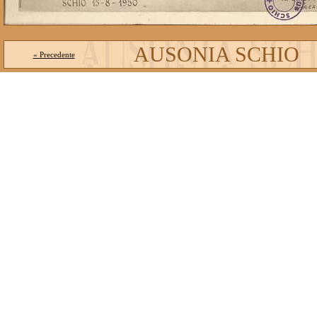
AUSONIA SCHIO
« Precedente